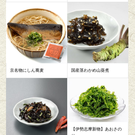
京名物にしん蕎麦
国産茎わかめ山葵煮
【伊勢志摩新物】あおさの