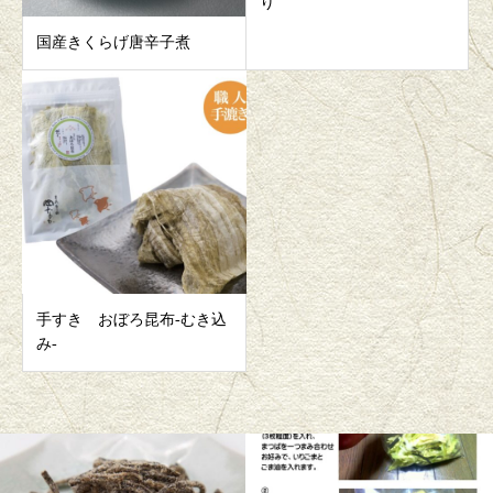
り
国産きくらげ唐辛子煮
手すき おぼろ昆布-むき込
み-