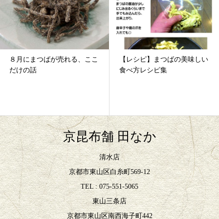
８月にまつばが売れる、ここ
【レシピ】まつばの美味しい
だけの話
食べ方レシピ集
京昆布舗 田なか
清水店
京都市東山区白糸町569-12
TEL : 075-551-5065
東山三条店
京都市東山区南西海子町442