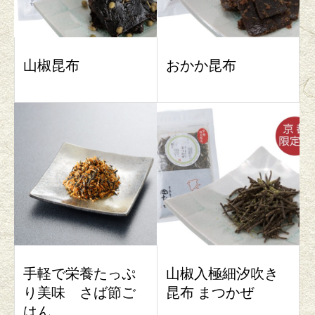
山椒昆布
おかか昆布
手軽で栄養たっぷ
山椒入極細汐吹き
り美味 さば節ご
昆布 まつかぜ
はん