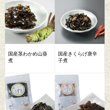
国産茎わかめ山葵
国産きくらげ唐辛
煮
子煮