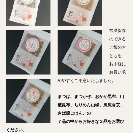
常温保存
のできる
ご飯のお
ともを
お手軽に
お買い求
めやすくご用意いたしました。
まつば、まつかぜ、おかか昆布、山
椒昆布、ちりめん山椒、風流香京、
さば節ごはん、
の
７品の中からお好きな３品をお選び
ください
。