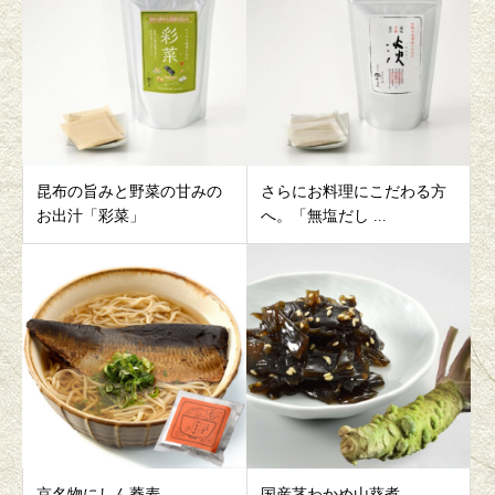
昆布の旨みと野菜の甘みの
さらにお料理にこだわる方
お出汁「彩菜」
へ。「無塩だし ...
京名物にしん蕎麦
国産茎わかめ山葵煮