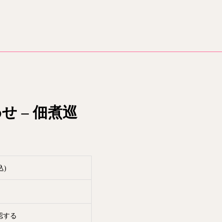
せ – 佃煮巡
込)
個
認する