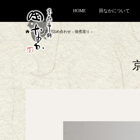
HOME
田なかについて
京昆布詰め合わせ – 佃煮巡り –