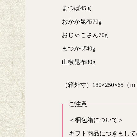
まつば45ｇ
おかか昆布70g
おじゃこさん70g
まつかぜ40g
山椒昆布80g
（箱外寸）180×250×65（
ご注意
＜梱包箱について＞
ギフト商品につきまして