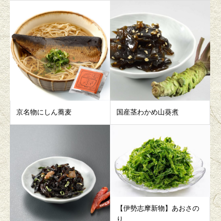
京名物にしん蕎麦
国産茎わかめ山葵煮
【伊勢志摩新物】あおさの
り