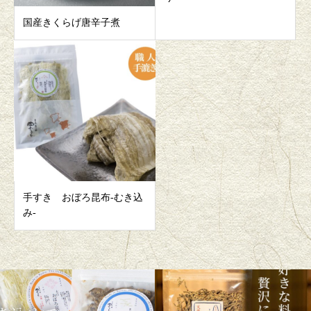
国産きくらげ唐辛子煮
手すき おぼろ昆布-むき込
み-