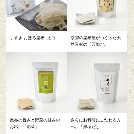
手すき おぼろ昆布 -太白-
京都の昆布屋がつくった天
然素材の「万能だ...
昆布の旨みと野菜の甘みの
さらにお料理にこだわる方
お出汁「彩菜」
へ。「無塩だし ...