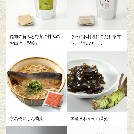
昆布の旨みと野菜の甘みの
さらにお料理にこだわる方
お出汁「彩菜」
へ。「無塩だし ...
京名物にしん蕎麦
国産茎わかめ山葵煮