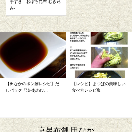
手すき おぼろ昆布-むき込
み-
【田なかのポン酢レシピ】だ
【レシピ】まつばの美味しい
しパック「淡-あわひ...
食べ方レシピ集
京昆布舗 田なか