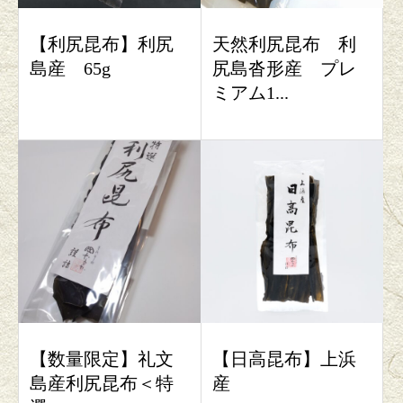
【利尻昆布】利尻
天然利尻昆布 利
島産 65g
尻島沓形産 プレ
ミアム1...
【数量限定】礼文
【日高昆布】上浜
島産利尻昆布＜特
産