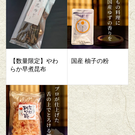
【数量限定】やわ
国産 柚子の粉
らか早煮昆布