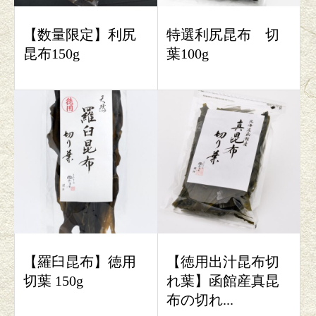
【数量限定】利尻
特選利尻昆布 切
昆布150g
葉100g
【羅臼昆布】徳用
【徳用出汁昆布切
切葉 150g
れ葉】函館産真昆
布の切れ...