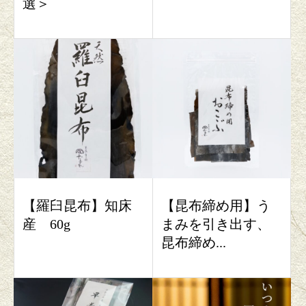
選＞
【羅臼昆布】知床
【昆布締め用】う
産 60g
まみを引き出す、
昆布締め...